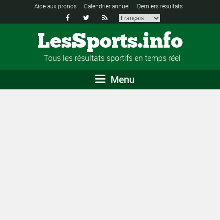
Aide aux pronos
Calendrier annuel
Derniers résultats



LesSports.info
Tous les résultats sportifs en temps réel
Menu