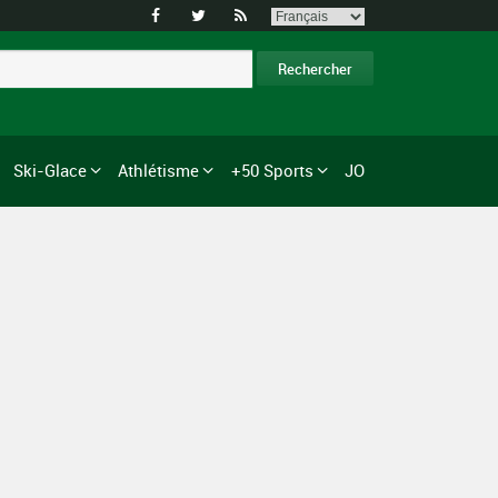



Ski-Glace
Athlétisme
+50 Sports
JO