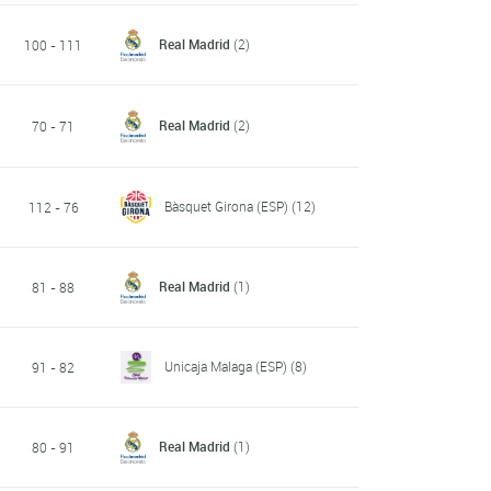
Real Madrid
(2)
100 - 111
Real Madrid
(2)
70 - 71
Bàsquet Girona (ESP)
(12)
112 - 76
Real Madrid
(1)
81 - 88
Unicaja Malaga (ESP)
(8)
91 - 82
Real Madrid
(1)
80 - 91