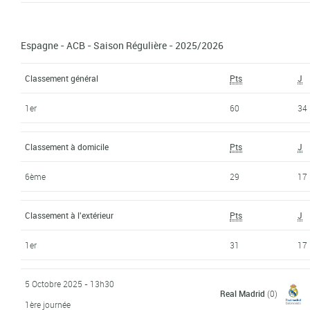
Espagne - ACB - Saison Régulière - 2025/2026
Classement général
Pts
J
1er
60
34
Classement à domicile
Pts
J
6ème
29
17
Classement à l'extérieur
Pts
J
1er
31
17
5 Octobre 2025 - 13h30
Real Madrid
(0)
1ère journée