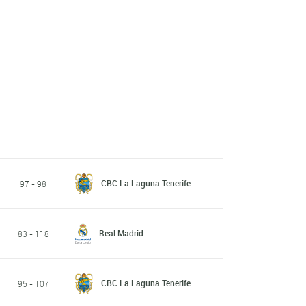
CBC La Laguna Tenerife
97 - 98
Real Madrid
83 - 118
CBC La Laguna Tenerife
95 - 107