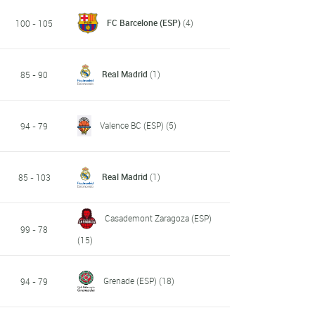
FC Barcelone (ESP)
(4)
100 - 105
Real Madrid
(1)
85 - 90
Valence BC (ESP)
(5)
94 - 79
Real Madrid
(1)
85 - 103
Casademont Zaragoza (ESP)
99 - 78
(15)
Grenade (ESP)
(18)
94 - 79