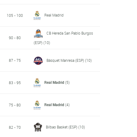
Real Madrid
105 - 100
CB Hereda San Pablo Burgos
90 - 80
(ESP)
(10)
87 - 75
Bàsquet Manresa (ESP)
(10)
Real Madrid
(5)
83 - 95
Real Madrid
(4)
75 - 80
Bilbao Basket (ESP)
(10)
82 - 70