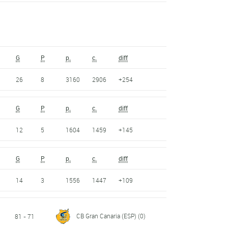
G
P
p.
c.
diff
26
8
3160
2906
+254
G
P
p.
c.
diff
12
5
1604
1459
+145
G
P
p.
c.
diff
14
3
1556
1447
+109
CB Gran Canaria (ESP)
(0)
81 - 71