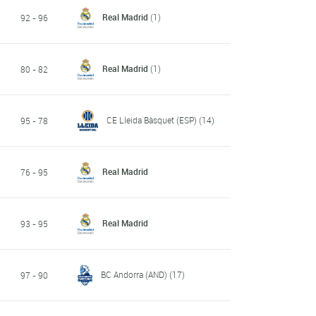
Real Madrid
(1)
92 - 96
Real Madrid
(1)
80 - 82
CE Lleida Bàsquet (ESP)
(14)
95 - 78
Real Madrid
76 - 95
Real Madrid
93 - 95
BC Andorra (AND)
(17)
97 - 90