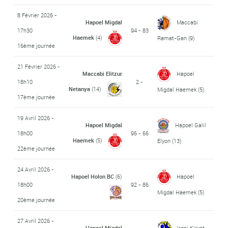
8 Février 2026 -
Hapoel Migdal
Maccabi
17h30
94 - 83
Haemek
(4)
Ramat-Gan
(9)
16ème journée
21 Février 2026 -
Maccabi Elitzur
Hapoel
18h10
2 -
Netanya
(14)
Migdal Haemek
(5)
17ème journée
19 Avril 2026 -
Hapoel Migdal
Hapoel Galil
18h00
96 - 66
Haemek
(5)
Elyon
(13)
22ème journée
24 Avril 2026 -
Hapoel Holon BC
(6)
Hapoel
18h00
92 - 86
Migdal Haemek
(5)
20ème journée
27 Avril 2026 -
Hapoel Migdal
Ironi Kiryat