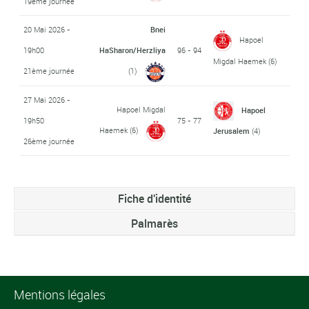
19ème journée
20 Mai 2026 -
Bnei
Hapoel
19h00
HaSharon/Herzliya
96 - 94
Migdal Haemek
(6)
21ème journée
(1)
27 Mai 2026 -
Hapoel Migdal
Hapoel
19h50
75 - 77
Haemek
(6)
Jerusalem
(4)
26ème journée
Fiche d'identité
Palmarès
Mentions légales