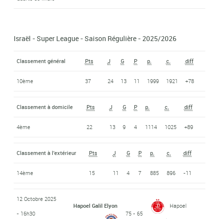
Israël - Super League - Saison Régulière - 2025/2026
Classement général
Pts
J
G
P
p.
c.
diff
10ème
37
24
13
11
1999
1921
+78
Classement à domicile
Pts
J
G
P
p.
c.
diff
4ème
22
13
9
4
1114
1025
+89
Classement à l'extérieur
Pts
J
G
P
p.
c.
diff
14ème
15
11
4
7
885
896
-11
12 Octobre 2025
Hapoel Galil Elyon
Hapoel
- 16h30
75 - 65