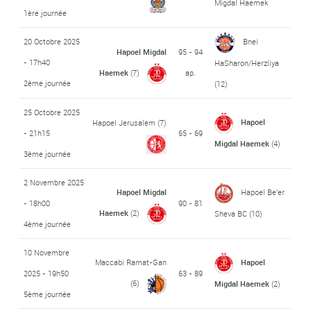
Migdal Haemek
1ère journée
20 Octobre 2025
Bnei
Hapoel Migdal
95 - 94
- 17h40
HaSharon/Herzliya
Haemek
(7)
ap.
2ème journée
(12)
25 Octobre 2025
Hapoel
Hapoel Jerusalem
(7)
- 21h15
65 - 69
Migdal Haemek
(4)
3ème journée
2 Novembre 2025
Hapoel Migdal
Hapoel Be'er
- 18h00
90 - 81
Haemek
(2)
Sheva BC
(10)
4ème journée
10 Novembre
Maccabi Ramat-Gan
Hapoel
2025 - 19h50
63 - 89
(6)
Migdal Haemek
(2)
5ème journée