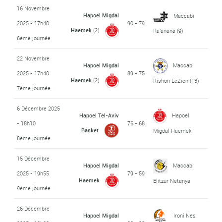
16 Novembre
Hapoel Migdal
Maccabi
2025 - 17h40
90 - 79
Haemek
(2)
Ra'anana
(9)
6ème journée
22 Novembre
Hapoel Migdal
Maccabi
2025 - 17h40
89 - 75
Haemek
(2)
Rishon LeZion
(13)
7ème journée
6 Décembre 2025
Hapoel Tel-Aviv
Hapoel
- 18h10
76 - 68
Basket
Migdal Haemek
8ème journée
15 Décembre
Hapoel Migdal
Maccabi
2025 - 19h55
79 - 59
Haemek
Elitzur Netanya
9ème journée
26 Décembre
Hapoel Migdal
Ironi Nes