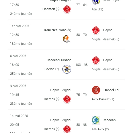
17h30
77 - 64
Haemek
(6)
Ata
(12)
24ème journée
1er Mai 2026 -
Ironi Nes Ziona
(9)
Hapoel
12h30
80 - 70
Migdal Haemek
(5)
18ème journée
6 Mai 2026 -
Maccabi Rishon
Hapoel
18h00
103 - 98
LeZion
(7)
Migdal Haemek
(6)
25ème journée
9 Mai 2026 -
Hapoel Migdal
Hapoel Tel-
19h15
75 - 79
Haemek
(6)
Aviv Basket
(1)
23ème journée
14 Mai 2026 -
Hapoel Migdal
Maccabi
20h05
88 - 98
Haemek
(5)
Tel-Aviv
(2)