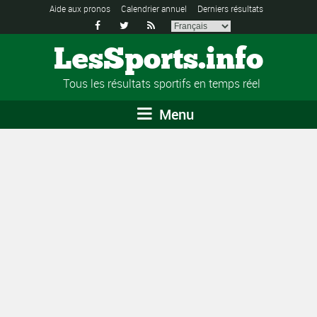
Aide aux pronos
Calendrier annuel
Derniers résultats



LesSports.info
Tous les résultats sportifs en temps réel
Menu