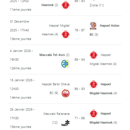
2025 - 12h00
88 - 83
Haemek
(2)
Ziona
(11)
11ème journée
31 Décembre
Hapoel Migdal
Hapoel Holon
2025 - 17h40
78 - 87
Haemek
(4)
BC
(5)
13ème journée
4 Janvier 2026 -
Maccabi Tel-Aviv
(2)
Hapoel
19h30
89 - 64
Migdal Haemek
(4)
12ème journée
16 Janvier 2026 -
Hapoel Be'er Sheva
Hapoel
12h00
86 - 93
BC
(9)
Migdal Haemek
(4)
14ème journée
26 Janvier 2026 -
Hapoel
Maccabi Ra'anana
17h30
71 - 89
(12)
Migdal Haemek
(4)
15ème journée