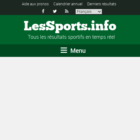
Aide aux pronos
Calendrier annuel
Derniers résultats



LesSports.info
Tous les résultats sportifs en temps réel
Menu