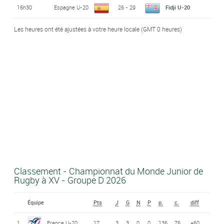
16h30
Espagne U-20
26 - 29
Fidji U-20
Les heures ont été ajustées à votre heure locale (GMT 0 heures)
Classement - Championnat du Monde Junior de
Rugby à XV - Groupe D 2026
Équipe
Pts
J
G
N
P
p.
c.
diff
1
France U-20
17
3
3
0
0
136
76
+60