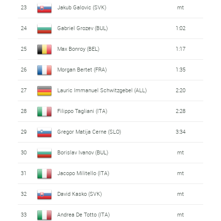
23
Jakub Galovic (SVK)
mt
24
Gabriel Grozev (BUL)
1:02
25
Max Bonroy (BEL)
1:17
26
Morgan Bertet (FRA)
1:35
27
Lauric Immanuel Schwitzgebel (ALL)
2:20
28
Filippo Tagliani (ITA)
2:28
29
Gregor Matija Cerne (SLO)
3:34
30
Borislav Ivanov (BUL)
mt
31
Jacopo Militello (ITA)
mt
32
David Kasko (SVK)
mt
33
Andrea De Totto (ITA)
mt