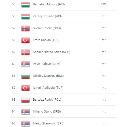
55
Barnabás Mórocz (HON)
7:02
56
Zétény Szijártó (HON)
mt
57
Sverre Litlere (NOR)
mt
58
Emre Kaplan (TUR)
mt
59
Sander Nistad Stien (NOR)
mt
60
Pavle Rajovic (SRB)
mt
61
Nikolay Dyankov (BUL)
mt
62
Ismail Asilioglu (TUR)
mt
63
Bartosz Rudyk (POL)
mt
64
Mihajlo Stolic (SRB)
mt
65
Marko Stankovic (SRB)
mt