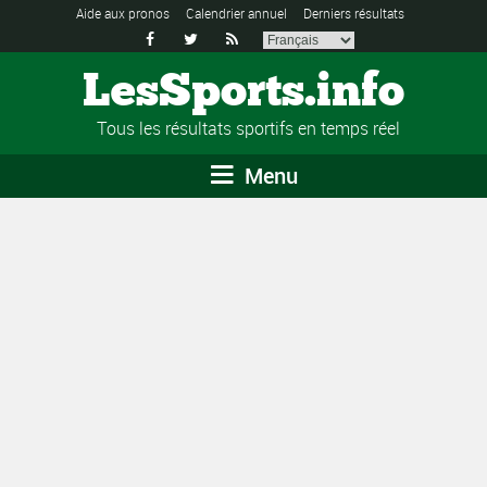
Aide aux pronos
Calendrier annuel
Derniers résultats



LesSports.info
Tous les résultats sportifs en temps réel
Menu