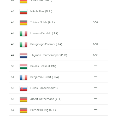
44
Jonas Melf (ALL)
mt
45
Nikola Iliev (BUL)
mt
46
Tobias Nolde (ALL)
5:59
47
Lorenzo Cataldo (ITA)
mt
48
Piergiorgio Cozzani (ITA)
6:31
49
Thijmen Paardekooper (P-B)
6:38
50
Balázs Rózsa (HON)
mt
51
Benjamin Hivart (FRA)
mt
52
Lukas Panacek (SVK)
mt
53
Albert Gathemann (ALL)
mt
54
Patrick Reißig (ALL)
mt