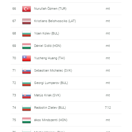
66
Nurullah Özmen (TUR)
mt
67
Kristians Belohvosciks (LAT)
mt
68
Yoan Kolev (BUL)
mt
69
Dániel Sidló (HON)
mt
70
Yucheng Huang (TAI)
mt
71
Sebastian Michalec (SVK)
mt
72
Georgi Lumparov (BUL)
mt
73
Matús Kriak (SVK)
mt
74
Radostin Zlatev (BUL)
7:12
75
ákos Mindszenti (HON)
mt