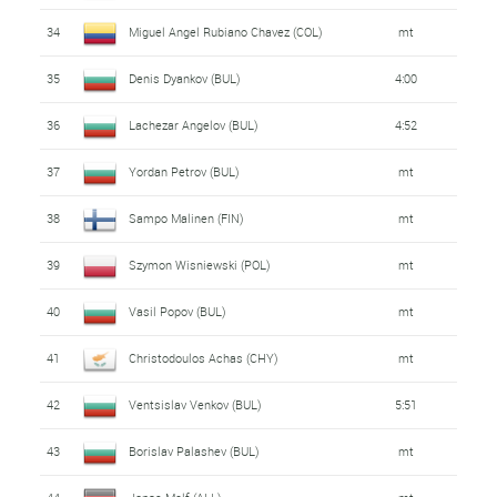
34
Miguel Angel Rubiano Chavez (COL)
mt
35
Denis Dyankov (BUL)
4:00
36
Lachezar Angelov (BUL)
4:52
37
Yordan Petrov (BUL)
mt
38
Sampo Malinen (FIN)
mt
39
Szymon Wisniewski (POL)
mt
40
Vasil Popov (BUL)
mt
41
Christodoulos Achas (CHY)
mt
42
Ventsislav Venkov (BUL)
5:51
43
Borislav Palashev (BUL)
mt