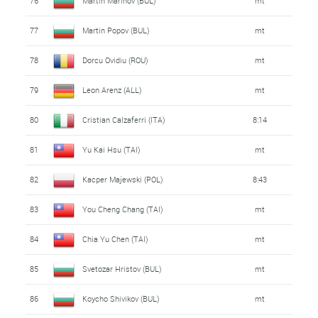
76
Martin Marinov (BUL)
mt
77
Martin Popov (BUL)
mt
78
Dorcu Ovidiu (ROU)
mt
79
Leon Arenz (ALL)
mt
80
Cristian Calzaferri (ITA)
8:14
81
Yu Kai Hsu (TAI)
mt
82
Kacper Majewski (POL)
8:43
83
You Cheng Chang (TAI)
mt
84
Chia Yu Chen (TAI)
mt
85
Svetozar Hristov (BUL)
mt
86
Koycho Shivikov (BUL)
mt