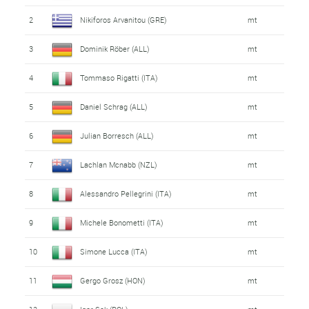
2
Nikiforos Arvanitou (GRE)
mt
3
Dominik Röber (ALL)
mt
4
Tommaso Rigatti (ITA)
mt
5
Daniel Schrag (ALL)
mt
6
Julian Borresch (ALL)
mt
7
Lachlan Mcnabb (NZL)
mt
8
Alessandro Pellegrini (ITA)
mt
9
Michele Bonometti (ITA)
mt
10
Simone Lucca (ITA)
mt
11
Gergo Grosz (HON)
mt