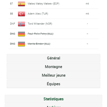
87
Mateo Matey Mateev (ESP)
mt
88
Adem Ates (TUR)
mt
DNF
Tord Wikander (NOR)
-
DNS
Paul-Felix Petry (ALL)
-
DNS
Moritz Binder (ALL)
-
Général
Montagne
Meilleur jeune
Équipes
Statistiques