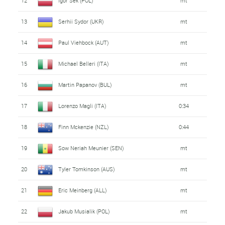
12
Igor Sek (POL)
mt
13
Serhii Sydor (UKR)
mt
14
Paul Viehbock (AUT)
mt
15
Michael Belleri (ITA)
mt
16
Martin Papanov (BUL)
mt
17
Lorenzo Magli (ITA)
0:34
18
Finn Mckenzie (NZL)
0:44
19
Sow Neriah Meunier (SEN)
mt
20
Tyler Tomkinson (AUS)
mt
21
Eric Meinberg (ALL)
mt
22
Jakub Musialik (POL)
mt