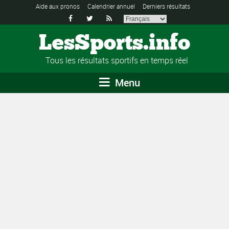
Aide aux pronos
Calendrier annuel
Derniers résultats



LesSports.info
Tous les résultats sportifs en temps réel
Menu