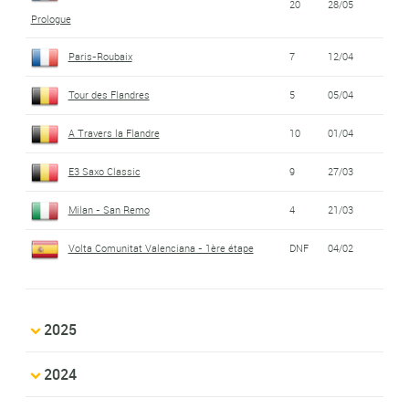
20
28/05
Prologue
Paris-Roubaix
7
12/04
Tour des Flandres
5
05/04
A Travers la Flandre
10
01/04
E3 Saxo Classic
9
27/03
Milan - San Remo
4
21/03
Volta Comunitat Valenciana - 1ère étape
DNF
04/02
2025
2024