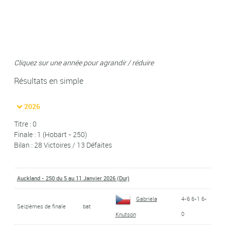
Cliquez sur une année pour agrandir / réduire
Résultats en simple
2026
Titre : 0
Finale : 1 (Hobart - 250)
Bilan : 28 Victoires / 13 Défaites
Auckland - 250 du 5 au 11 Janvier 2026 (Dur)
Gabriela
4-6 6-1 6-
Seizièmes de finale
bat
0
Knutson