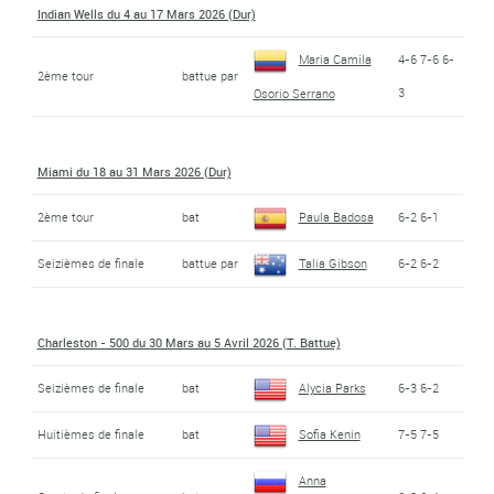
Indian Wells du 4 au 17 Mars 2026 (Dur)
Maria Camila
4-6 7-6 6-
2ème tour
battue par
3
Osorio Serrano
Miami du 18 au 31 Mars 2026 (Dur)
2ème tour
bat
Paula Badosa
6-2 6-1
Seizièmes de finale
battue par
Talia Gibson
6-2 6-2
Charleston - 500 du 30 Mars au 5 Avril 2026 (T. Battue)
Seizièmes de finale
bat
Alycia Parks
6-3 6-2
Huitièmes de finale
bat
Sofia Kenin
7-5 7-5
Anna