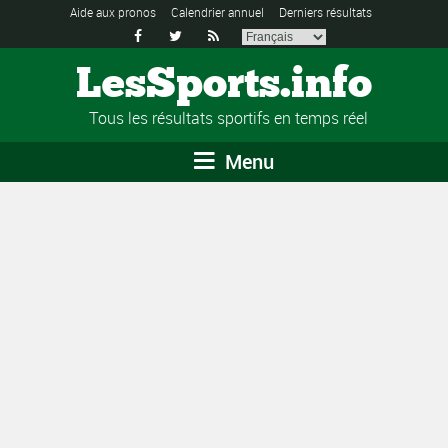
Aide aux pronos
Calendrier annuel
Derniers résultats



LesSports.info
Tous les résultats sportifs en temps réel
Menu