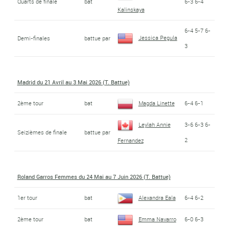
Quarts de finale
bat
6-3 6-4
Kalinskaya
6-4 5-7 6-
Jessica Pegula
Demi-finales
battue par
3
Madrid du 21 Avril au 3 Mai 2026 (T. Battue)
2ème tour
bat
Magda Linette
6-4 6-1
Leylah Annie
3-6 6-3 6-
Seizièmes de finale
battue par
2
Fernandez
Roland Garros Femmes du 24 Mai au 7 Juin 2026 (T. Battue)
1er tour
bat
Alexandra Eala
6-4 6-2
2ème tour
bat
Emma Navarro
6-0 6-3