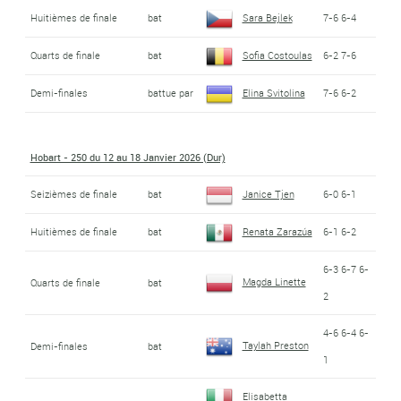
Huitièmes de finale
bat
Sara Bejlek
7-6 6-4
Quarts de finale
bat
Sofia Costoulas
6-2 7-6
Demi-finales
battue par
Elina Svitolina
7-6 6-2
Hobart - 250 du 12 au 18 Janvier 2026 (Dur)
Seizièmes de finale
bat
Janice Tjen
6-0 6-1
Huitièmes de finale
bat
Renata Zarazúa
6-1 6-2
6-3 6-7 6-
Magda Linette
Quarts de finale
bat
2
4-6 6-4 6-
Taylah Preston
Demi-finales
bat
1
Elisabetta