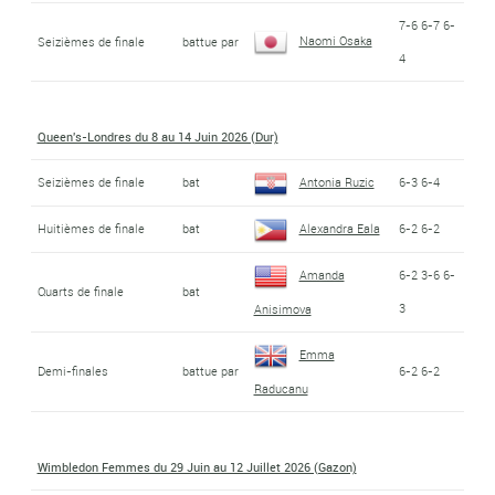
7-6 6-7 6-
Naomi Osaka
Seizièmes de finale
battue par
4
Queen's-Londres du 8 au 14 Juin 2026 (Dur)
Seizièmes de finale
bat
Antonia Ruzic
6-3 6-4
Huitièmes de finale
bat
Alexandra Eala
6-2 6-2
Amanda
6-2 3-6 6-
Quarts de finale
bat
3
Anisimova
Emma
Demi-finales
battue par
6-2 6-2
Raducanu
Wimbledon Femmes du 29 Juin au 12 Juillet 2026 (Gazon)