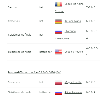
Jaqueline Adina
1er tour
bat
7-6 6-0
Cristian
2ème tour
bat
Tatjana Maria
6-1 6-2
Ekaterina
6-3 3-6 6-
Seizièmes de finale
bat
4
Alexandrova
4-6 6-3 6-
Jessica Pegula
Huitièmes de finale
battue par
1
Montréal/Toronto du 2 au 14 Août 2026 (Dur)
2ème tour
bat
Magda Linette
6-3 7-5
Seizièmes de finale
battue par
Alina Korneeva
6-3 6-4