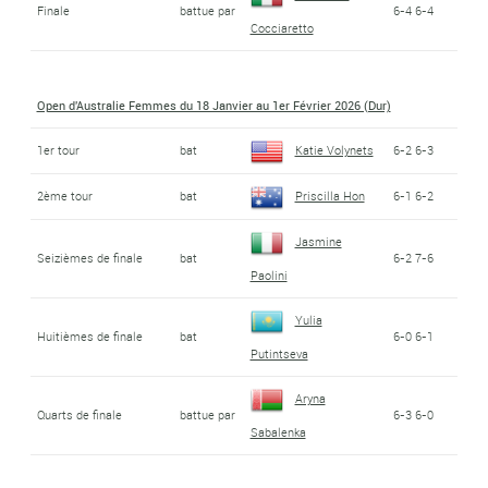
Finale
battue par
6-4 6-4
Cocciaretto
Open d'Australie Femmes du 18 Janvier au 1er Février 2026 (Dur)
1er tour
bat
Katie Volynets
6-2 6-3
2ème tour
bat
Priscilla Hon
6-1 6-2
Jasmine
Seizièmes de finale
bat
6-2 7-6
Paolini
Yulia
Huitièmes de finale
bat
6-0 6-1
Putintseva
Aryna
Quarts de finale
battue par
6-3 6-0
Sabalenka