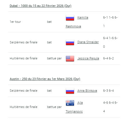
Dubaï - 1000 du 15 au 22 Février 2026 (Dur)
Kamilla
6-1 1-6 6-
1er tour
bat
1
Rakhimova
6-4 1-6 6-
Diana Shnaider
Seizièmes de finale
bat
0
Huitièmes de finale
battue par
Jessica Pegula
6-4 6-2
Austin - 250 du 23 Février au 1er Mars 2026 (Dur)
Seizièmes de finale
bat
Anna Blinkova
6-3 6-4
Ajla
4-6 6-4 6-
Huitièmes de finale
battue par
4
Tomljanovic