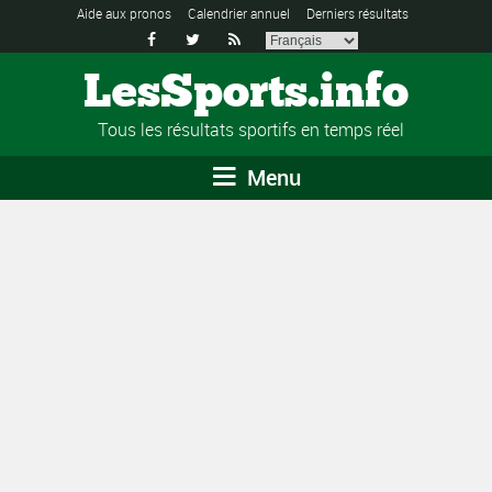
Aide aux pronos
Calendrier annuel
Derniers résultats



LesSports.info
Tous les résultats sportifs en temps réel
Menu