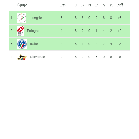
Équipe
Pts
J
G
N
P
p.
c.
diff
1
Hongrie
6
3
3
0
0
6
0
+6
2
Pologne
4
3
2
0
1
4
2
+2
3
Italie
2
3
1
0
2
2
4
-2
4
Slovaquie
0
3
0
0
3
0
6
-6