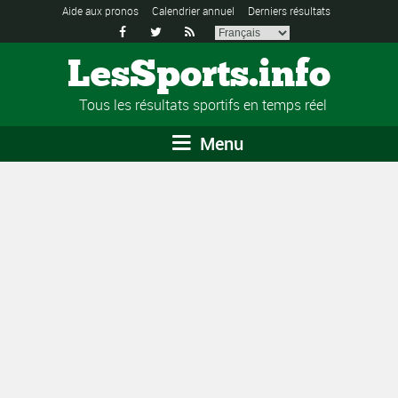
Aide aux pronos
Calendrier annuel
Derniers résultats



LesSports.info
Tous les résultats sportifs en temps réel
Menu