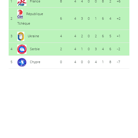
1
France
8
4
4
0
0
8
2
+6
République
2
6
4
3
0
1
6
4
+2
Tchèque
3
Ukraine
4
4
2
0
2
6
5
+1
4
Serbie
2
4
1
0
3
4
6
-2
5
Chypre
0
4
0
0
4
1
8
-7