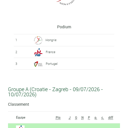
Podium
1
Hongrie
2
France
3
Portugal
Groupe A (Croatie - Zagreb - 09/07/2026 -
10/07/2026)
Classement
Équipe
Pts
J
G
N
P
p.
c.
diff