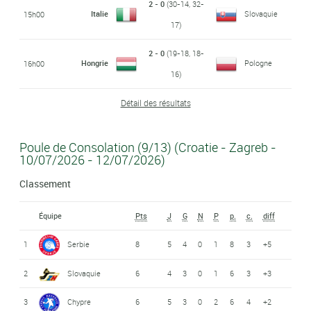
2 - 0
(30-14, 32-
Italie
Slovaquie
15h00
17)
2 - 0
(19-18, 18-
Hongrie
Pologne
16h00
16)
Détail des résultats
Poule de Consolation (9/13) (Croatie - Zagreb -
10/07/2026 - 12/07/2026)
Classement
Équipe
Pts
J
G
N
P
p.
c.
diff
1
Serbie
8
5
4
0
1
8
3
+5
2
Slovaquie
6
4
3
0
1
6
3
+3
3
Chypre
6
5
3
0
2
6
4
+2