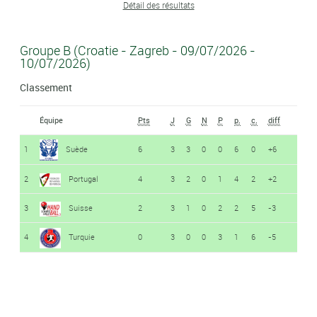
Détail des résultats
Groupe B (Croatie - Zagreb - 09/07/2026 -
10/07/2026)
Classement
Équipe
Pts
J
G
N
P
p.
c.
diff
1
Suède
6
3
3
0
0
6
0
+6
2
Portugal
4
3
2
0
1
4
2
+2
3
Suisse
2
3
1
0
2
2
5
-3
4
Turquie
0
3
0
0
3
1
6
-5