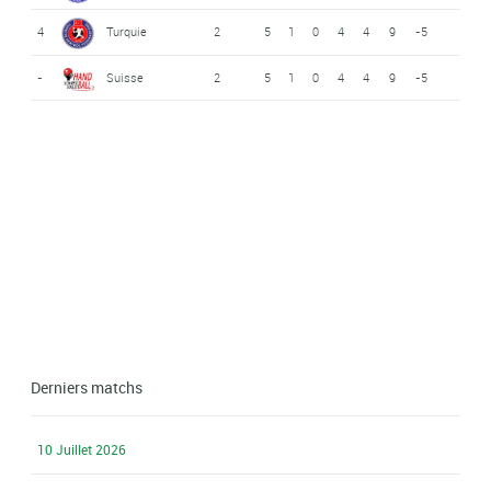
4
Turquie
2
5
1
0
4
4
9
-5
-
Suisse
2
5
1
0
4
4
9
-5
Derniers matchs
10 Juillet 2026